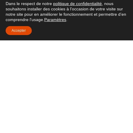
Dans le respect de notre
politique de confidentialité
, nous
souhaitons installer des cookies à l'occasion de votre visite sur
Portraits hauts en couleurs, voici une sélection non
notre site pour en améliorer le fonctionnement et permettre d’en
exhaustive de personnages qui ont construit, modelé,
comprendre l'usage.
Paramètres
.
élevé et inspiré le domaine à travers les siècles.
Accepter