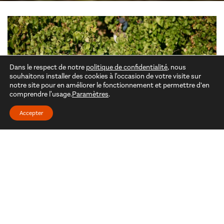
Dans le respect de notre
politique de confidentialité
, nous
souhaitons installer des cookies à l'occasion de votre visite sur
notre site pour en améliorer le fonctionnement et permettre d’en
comprendre l'usage.
Paramètres
.
Accepter
Les cépages
Châteauneuf-du-Pape est réputé pour la complexité de ses
13 cépages assemblés dans ses vins mais le Grenache reste
le virtuose qui interprète cette symphonie.