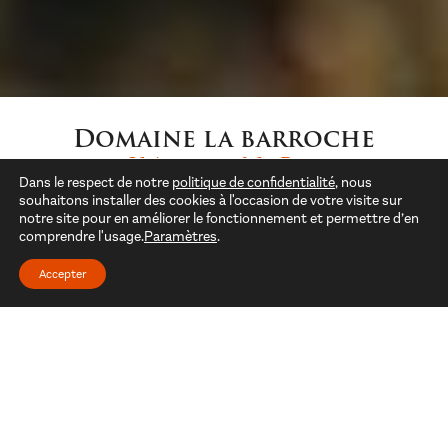
Domaine la barroche
Châteauneuf-du-Pape
Dans le respect de notre
politique de confidentialité
, nous
souhaitons installer des cookies à l'occasion de votre visite sur
notre site pour en améliorer le fonctionnement et permettre d’en
Le domaine La Barroche, c’est une histoire de terroir,
comprendre l'usage.
Paramètres
.
d’hommes et de passions. Passion de famille pour le goût
des bonnes choses, des bonheurs simples et des plaisirs
Accepter
vrais. Ici, on aime la terre, le vin et l’honnêteté!
Notre histoire
À l’origine, le terroir, l’histoire, un grand
cru