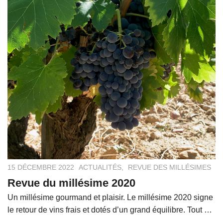
15 DÉCEMBRE 2022
ACTUALITÉS
,
REVUE DES MILLÉSIMES
Revue du millésime 2020
Un millésime gourmand et plaisir. Le millésime 2020 signe
le retour de vins frais et dotés d’un grand équilibre. Tout …