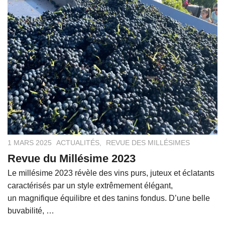
1 MARS 2025
ACTUALITÉS
,
REVUE DES MILLÉSIMES
Revue du Millésime 2023
Le millésime 2023 révèle des vins purs, juteux et éclatants
caractérisés par un style extrêmement élégant,
un magnifique équilibre et des tanins fondus. D’une belle
buvabilité, …